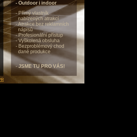
- Outdoor i indoor
- Přímý vlastník
nabízených atrakcí
- Atrakce bez reklamních
nápisů
- Profesionální přístup
- Vyškolená obsluha
- Bezproblémový chod
dané produkce
-
JSME TU PRO VÁS!
PR