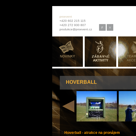
proevent
+420 602 215 115
+420 272 930 807
produkce@proevent.cz
HOVERBALL
Hoverball - atrakce na pronájem