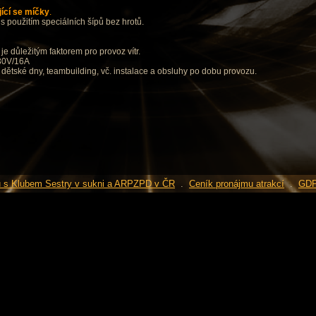
ící se míčky
.
s použitím speciálních šípů bez hrotů.
 je důležitým faktorem pro provoz vítr.
230V/16A
dětské dny, teambuilding, vč. instalace a obsluhy po dobu provozu.
u s Klubem Sestry v sukni a ARPZPD v ČR
.
Ceník pronájmu atrakcí
.
GD