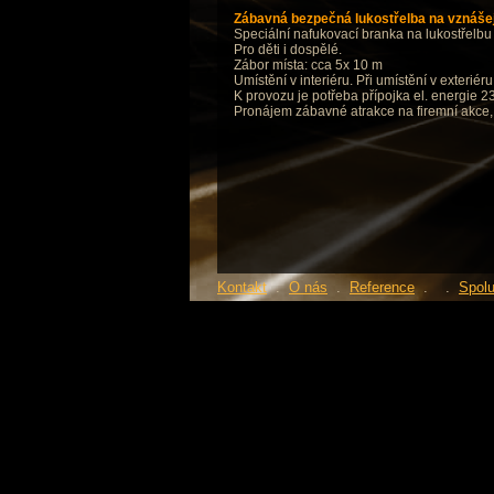
Zábavná bezpečná lukostřelba na vznášej
Speciální nafukovací branka na lukostřelbu 
Pro děti i dospělé.
Zábor místa: cca 5x 10 m
Umístění v interiéru. Při umístění v exteriéru
K provozu je potřeba přípojka el. energie 
Pronájem zábavné atrakce na firemní akce, 
Kontakt
.
O nás
.
Reference
.
.
Spol