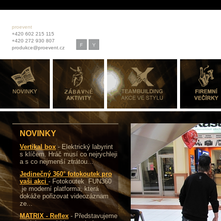
proevent
+420 602 215 115
+420 272 930 807
produkce@proevent.cz
NOVINKY
Vertikal box
- Elektrický labyrint
s klíčem. Hráč musí co nejrychleji
a s co nejmenší ztrátou...
Jedinečný 360° fotokoutek pro
vaši akci
- Fotokoutek FUN360
je moderní platforma, která
dokáže pořizovat videozáznam
ze...
MATRIX - Reflex
- Představujeme