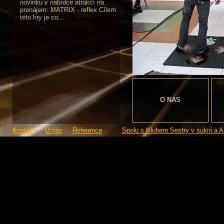
novinku v nabídce atrakcí na
pronájem: MATRIX - reflex Cílem
této hry je co...
O NÁS
Kontakt
.
O nás
.
Reference
.
.
Spolu s Klubem Sestry v sukni a