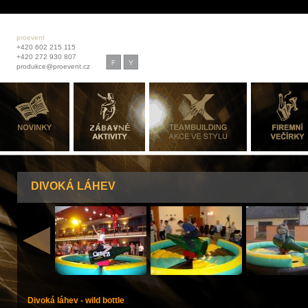
proevent
+420 602 215 115
+420 272 930 807
produkce@proevent.cz
DIVOKÁ LÁHEV
Divoká láhev - wild bottle