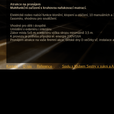
Atrakce na pronájem
Multifunkční zařízení s kruhovou nafukovací matrací.
Elektrické rodeo nabízí funkce klonění, klopení a otáčení, 10 manuálních a
časomíru, vhodnou pro soutěžení.
Vhodné pro děti i dospělé.
Umístění v exteriéru i interiéru.
Zábor místa 5x5 m, v interiéru výška stropu minimálně 3,5 m.
K provozu je potřeba přípojka el. energie 230V/16A
Pronájem atrakce na vaše firemní akce, dětské dny či večírky vč. instalace
Kontakt
.
O nás
.
Reference
.
.
Spolu s Klubem Sestry v sukni a