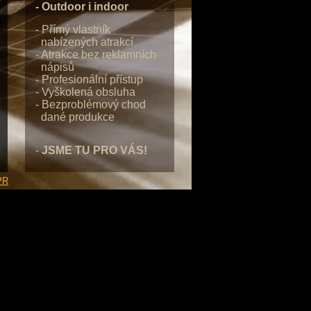
- Outdoor i indoor
- Přímý vlastník
nabízených atrakcí
- Atrakce bez reklamních
nápisů
- Profesionální přístup
- Vyškolená obsluha
- Bezproblémový chod
dané produkce
-
JSME TU PRO VÁS!
PR