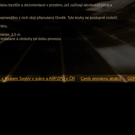
stavu beztíže a dezorientace v prostoru, jež zažívají akrobatičtí piloti a
ejmenšího z nich stojí připoutaný člověk. Tyto kruhy se postupně roztočí.
iéru.
 minim. 3,5 m.
 instalace a obsluhy po dobu provozu.
u s Klubem Sestry v sukni a ARPZPD v ČR
.
Ceník pronájmu atrakcí
.
GD