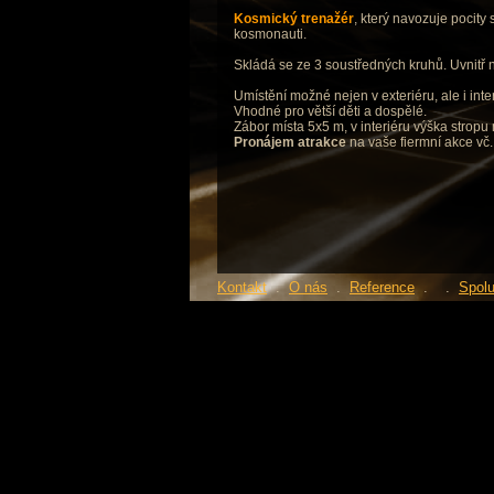
Kosmický trenažér
, který navozuje pocity 
kosmonauti.
Skládá se ze 3 soustředných kruhů. Uvnitř n
Umístění možné nejen v exteriéru, ale i inter
Vhodné pro větší děti a dospělé.
Zábor místa 5x5 m, v interiéru výška stropu
Pronájem atrakce
na vaše fiermní akce vč.
Kontakt
.
O nás
.
Reference
.
.
Spol