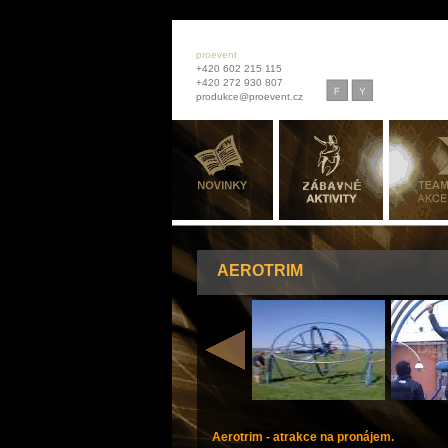
proevent
+420 602 215 115
+420 272 930 807
produkce@proevent.cz
AEROTRIM
Aerotrim - atrakce na pronájem.